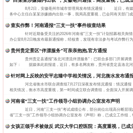
“白某某涉嫌婚内出轨”，安徽亳州通报：高度重视，已成
8月2日，安徽亳州市城市管理局发布情况通报： 近日，有媒
务中心主任白某某涉嫌婚内出轨一事，我局高度重视，已会同有关部门成立
查实作弊！河南通报“三支一扶”事件核查结果
针对近期备受关注的2026年河南省"三支一扶"计划招募相关舆情
办公室8月2日晚发布最新通报称，经核查，发现有非法参与考试作弊行为
网上购药对药下症？
贵州贵定景区“伴漂服务”可亲亲抱抱,官方通报
贵州贵定县通报"洛北河漂流伴漂服务"：已联合多部门开展调查
如下： 据媒体此前报道，近日，有多名网友称，贵州省贵定县洛北河（
针对网上反映的安平志臻中学相关情况，河北衡水发布通
河北省衡水市联合调查组7月27日深夜发布情况通报：情况通
相关情况，衡水市高度重视，第一时间成立联合调查组，全面深入开展调查
河南省“三支一扶”工作领导小组协调办公室发布声明
近日，河南"三支一扶"考试成绩公布，部分岗位出现高分断层现象
省"三支一扶"工作领导小组协调办公室发布《声明》称，已成立工作组，针
这是一记警钟！
谢
女孩正颌手术被做反 武汉大学口腔医院：高度重视，已成