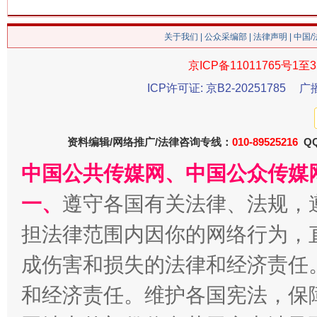
关于我们
|
公众采编部
|
法律声明
| 中国
习近平的博鳌关键词
魏明亮
京ICP备11011765号1至3
ICP许可证: 京B2-20251785
广
资料编辑/网络推广/法律咨询专线：
010-89525216
QQ
中国公共传媒网、中国公众传媒
一、
遵守各国有关法律、法规，
生
担法律范围内因你的网络行为，
“刷贴”乱象丛生
成伤害和损失的法律和经济责任
和经济责任。维护各国宪法，保