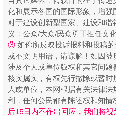
自其它媒体，转载目的在于传递
化和展示各国的国际形象，增强
对于建设创新型国家、建设和谐
网上购药对药下症？
义；公众/大众/民众勇于担任文
③
如你所反映投诉报料和投稿的
或不文明用语，请谅解！如因被
涉及个人或单位版权和其它问题
核实属实，有权先行撤除或暂时
人或单位，本网根据有关法律法
利，任何公民都有陈述权和知情
这是一记警钟！
谢
后15日内不作出回应，我们将视