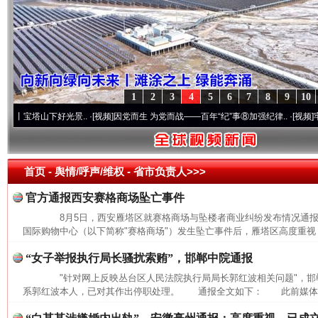
1
2
3
4
5
6
7
8
9
10
塔山下好光景..
·[视频]
因党而生 为党而战——百年“纪”事⑧加强纪律..
·[视频]
牢记初心
首页
- 舆情/呼声/维权 -
省市负责人>>>
官方通报西安赛格商场坠亡事件
8月5日，西安雁塔区就赛格商场与坠楼者商业纠纷发布情况通
国际购物中心（以下简称"赛格商场"）发生坠亡事件后，雁塔区高度重视，
“女子举报执行局长骚扰索贿”，邯郸中院通报
"针对网上反映丛台区人民法院执行局局长郭红波相关问题"，邯
系郭红波本人，已对其作出停职处理。 通报全文如下： 此前媒体报