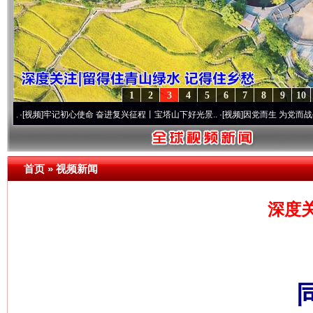
1
2
3
4
5
6
7
8
9
10
牢记初心使命 奋进复兴征程丨宝塔山下好光景..
·[视频]
因党而生 为党而战——百年“纪”
首页
»
视频新闻
深度