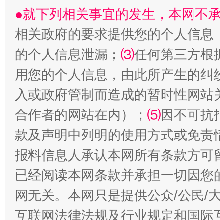
●就下列相关事宜的发生，本网不
相关政府的要求提供您的个人信息
的个人信息泄漏；
⑶
任何第三方根
用您的个人信息，由此所产生的纠
揭批美国五大"原罪"
"炒
入或政府管制而造成的暂时性网站
合作者的网站在内）；
⑸
因不可抗
款及声明中列明的使用方式或免责
报料信息人承认本网所有条款方可
已经阅读本网条款并承担一切因您
网无关。本网只是提供公众/公民/
互联网法律法规及行业规定和国际
解纷+调解+退费，一次搞定