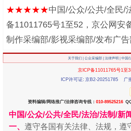
这是一记警钟！
谢
★★★★★
中国/公众/公共/全民/
备11011765号1至52，京公网安备：
制作采编部/影视采编部/发布广告
关于我们
|
公众采编部
|
法律声明
| 中国
京ICP备11011765号1至3
今
ICP许可证: 京B2-20251785
广
在谋一域中谋全局
资料编辑/网络推广/法律咨询专线：
010-89525216
QQ
中国/公众/公共/全民/法治/法制/
一、
遵守各国有关法律、法规，遵