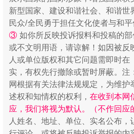
新型国家、建设和谐社会、和谐世界
民众/全民勇于担任文化使者与和
③
如你所反映投诉报料和投稿的部
漫山遍野的桃花与雪山、麦地、白藏房
除了
或不文明用语，请谅解！如因被反
人或单位版权和其它问题需即时在
实，有权先行撤除或暂时屏蔽。注
网根据有关法律法规规定，为维护
述权和知情权的权利，
在收到本网
应，我们将视为默认。（不作回应
人姓名、地址、单位、实名公布，让
招工难、用工荒背后
行评论，或将被反映投诉举报的内