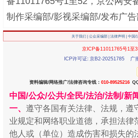
备11011765号1至52，京公网安备：
制作采编部/影视采编部/发布广告
这是一记警钟！
谢
关于我们
|
公众采编部
|
法律声明
| 中国
京ICP备11011765号1至3
ICP许可证: 京B2-20251785
广
资料编辑/网络推广/法律咨询专线：
010-89525216
QQ
中国/公众/公共/全民/法治/法制/
今
一、
遵守各国有关法律、法规，遵
在谋一域中谋全局
业规定和网络职业道德，承担法律
他人或（单位）造成伤害和损失的