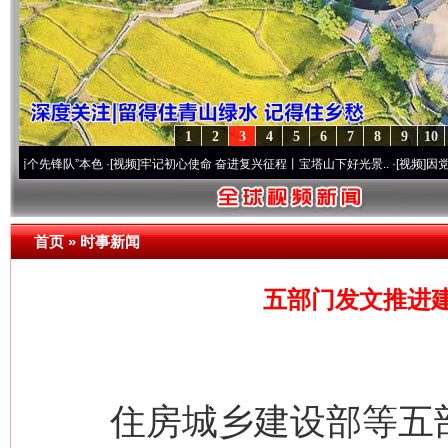
1
2
3
4
5
6
7
8
9
10
队”本色
·[视频]
牢记初心使命 奋进复兴征程丨宝塔山下好光景..
·[视频]
因党而生 为党而
首页
»
时事新闻
五部门发文推进建
住房城乡建设部等五部